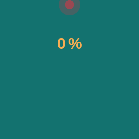
0
%
ENT POSTS
GALLERY